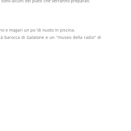
ti sono alcuni dei piatti che verranno preparati.
no e magari un po 'di nuoto in piscina.
città barocca di Galatone e un "museo della radio" di