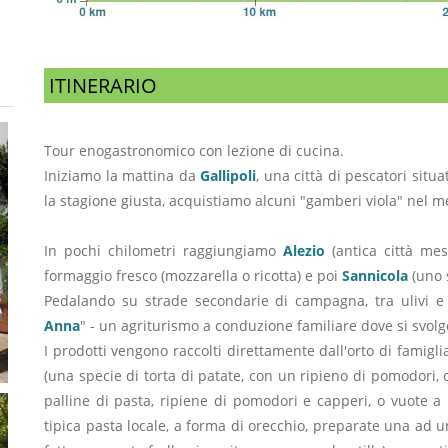
ITINERARIO
Tour enogastronomico con lezione di cucina.
Iniziamo la mattina da
Gallipoli
, una città di pescatori situ
la stagione giusta, acquistiamo alcuni "gamberi viola" nel m
In pochi chilometri raggiungiamo
Alezio
(antica città mes
formaggio fresco (mozzarella o ricotta) e poi
Sannicola
(uno 
Pedalando su strade secondarie di campagna, tra ulivi e
Anna
" - un agriturismo a conduzione familiare dove si svolge
I prodotti vengono raccolti direttamente dall'orto di famigl
(una specie di torta di patate, con un ripieno di pomodori, ol
palline di pasta, ripiene di pomodori e capperi, o vuote a
tipica pasta locale, a forma di orecchio, preparate una ad una