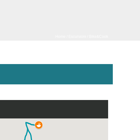
Home
/
Escursioni
/ Bike&Cook