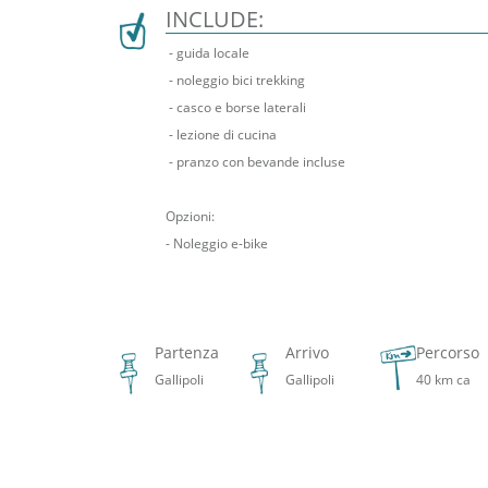
INCLUDE:
- guida locale
- noleggio bici trekking
- casco e borse laterali
- lezione di cucina
- pranzo con bevande incluse
Opzioni:
- Noleggio e-bike
Partenza
Arrivo
Percorso
Gallipoli
Gallipoli
40 km ca