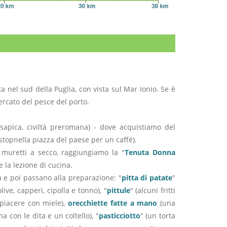
ata nel sud della Puglia, con vista sul Mar Ionio. Se è
ercato del pesce del porto.
sapica, civiltà preromana) - dove acquistiamo del
stopnella piazza del paese per un caffé).
 muretti a secco, raggiungiamo la "
Tenuta Donna
 la lezione di cucina.
ia e poi passano alla preparazione: "
pitta di patate
"
ive, capperi, cipolla e tonno), "
pittule
" (alcuni fritti
 piacere con miele),
orecchiette fatte a mano
(una
 con le dita e un coltello), "
pasticciotto
" (un torta