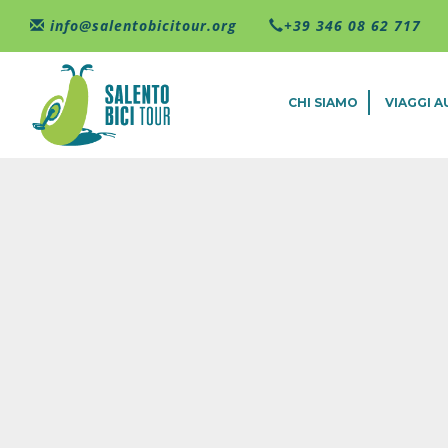
Salta al contenuto principale
info@salentobicitour.org
+39 346 08 62 717
CHI SIAMO
VIAGGI 