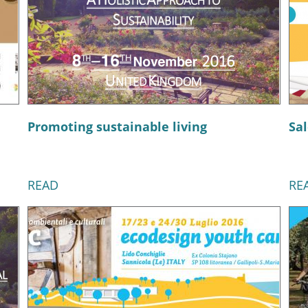
Promoting sustainable living
Sal
READ
RE