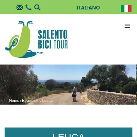
Salta al contenuto principale
Home
/
Escursioni
/ Leuca