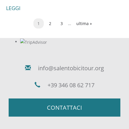
LEGGI
1
2
3
…
ultima »
Pagine
info@salentobicitour.org
+39 346 08 62 717
CONTATTACI