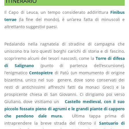
ITINERARIO
Il Capo di Leuca, un tempo considerato addirittura
Finibus
terrae
(la fine del mondo), è un’area fatta di minuscoli e
altrettanto suggestivi paesi.
Pedalando nella ragnatela di stradine di campagna che
uniscono tra loro questi borghi carichi di storia e di fascino,
scopriremo alcuni dei tesori nascosti, come la
Torre di difesa
di Salignano
(punto di partenza dell’escursione),
l’enigmatico
Centopietre
di Patù (un momumento di origine
bizantina, unico nel suo genere, dove sono conservati dei
resti di antichissimi affreschi fatti da monaci Greci) e la
prospicente chiesa di San Giovanni. Ci dirigiamo poi verso
Giuliano, dove visitiamo un
Castello medieval, con il suo
piccolo fossato pieno di agrumi e le grandi piante di cappero
che pendono dale mura.
Ultima tappa prima di
intraprendere la breve strada del ritorno il
Santuario di