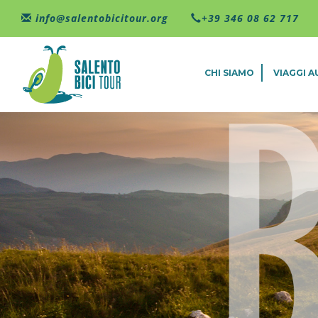
Salta al contenuto principale
info@salentobicitour.org
+39 346 08 62 717
CHI SIAMO
VIAGGI 