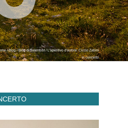
ome
/
Blog
/
Blog di Salentobt
/ L'aperitivo d'autore: Ciccio Zabini
in concerto
ONCERTO