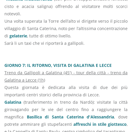
cisto e acacia saligna) offrendo al visitatore molti scorci
notevoli.
Una volta superata la Torre dell’alto vi dirigete verso il piccolo
villaggio di Santa Caterina, noto per l’altissima concentrazione
di
gelaterie
, tutte di ottimo livello.
Sarà li un taxi che vi riporterà a gallipoli.
GIORNO 7: IL RITORNO, VISITA DI GALATINA E LECCE
Treno da Gallipoli a Galatina (45') - tour della città - treno da
Galatina a Lecce (1h)
Questa giornata è dedicata alla visita di due dei più
importanti centri storici della provincia di Lecce.
Galatina
(trasferimento in treno da Nardò): visitate la città
girovagando per le vie del centro fino a raggiungere la
magnifica
Basilica di Santa Caterina d'Alessandria
, dove
potrete ammirare gli stupefacenti
affreschi in stile giottesco
,
e la Cappella di Santu Paulu, centro simbolico del tarantismo.