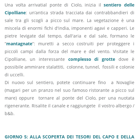
Una volta arrivati​​al ponte di Ciolo, inizia il
sentiero delle
Cipolliane
: un’antica strada tracciata dai contrabbandieri di
sale tra gli scogli a picco sul mare. La vegetazione è una
miscela di enormi fichi d'india, imponenti agavi e capperi. Le
pietre levigate dal tempo, dall'aria e dal sale, formano le
“
mantagnate
”: muretti a secco costruiti per proteggere i
piccoli campi dalla forza del mare e del vento. Visitate le
Cipolliane, un interessante
complesso di grotte
dove è
possibile ammirare stalattiti, colonne, tunnel, fossili e colonie
di uccelli.
Di nuovo sul sentiero, potete continuare fino a Novaglie
(magari per un pranzo nel suo famoso ristorante a picco sul
mare) oppure tornare al ponte del Ciolo, per una nuotata
rigenerante. Risalite il canale e raggiungete il vostro albergo /
b&b.
GIORNO 5: ALLA SCOPERTA DEI TESORI DEL CAPO E DELLA