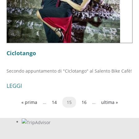
Ciclotango
Secondo appuntamento di "CIclotango" al Salento Bike Cafè!
LEGGI
« prima
…
14
15
16
…
ultima »
Pagine