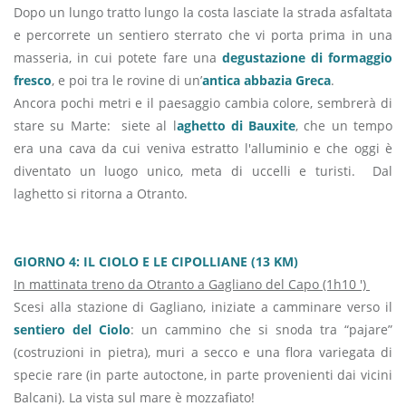
Dopo un lungo tratto lungo la costa lasciate la strada asfaltata
e percorrete un sentiero sterrato che vi porta prima in una
masseria, in cui potete fare una
degustazione di formaggio
fresco
, e poi tra le rovine di un’
antica abbazia Greca
.
Ancora pochi metri e il paesaggio cambia colore, sembrerà di
stare su Marte: siete al l
aghetto di Bauxite
, che un tempo
era una cava da cui veniva estratto l'alluminio e che oggi è
diventato un luogo unico, meta di uccelli e turisti. Dal
laghetto si ritorna a Otranto.
GIORNO 4: IL CIOLO E LE CIPOLLIANE (13 KM)
In mattinata treno da Otranto a Gagliano del Capo (1h10 ')
Scesi alla stazione di Gagliano, iniziate a camminare verso il
sentiero del Ciolo
: un cammino che si snoda tra “pajare”
(costruzioni in pietra), muri a secco e una flora variegata di
specie rare (in parte autoctone, in parte provenienti dai vicini
Balcani). La vista sul mare è mozzafiato!