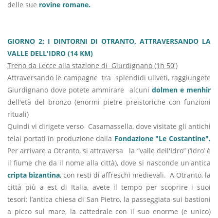
delle sue
rovine romane.
GIORNO 2: I DINTORNI DI OTRANTO, ATTRAVERSANDO LA
VALLE DELL'IDRO (14 KM)
Treno da Lecce alla stazione di Giurdignano (1h 50')
Attraversando le campagne tra splendidi uliveti, raggiungete
Giurdignano dove potete ammirare alcuni
dolmen e menhir
dell'età del bronzo (enormi pietre preistoriche con funzioni
rituali)
Quindi vi dirigete verso Casamassella, dove visitate gli antichi
telai portati in produzione dalla
Fondazione "Le Costantine".
Per arrivare a Otranto, si attraversa la “valle dell'Idro” (‘Idro’ è
il fiume che da il nome alla città), dove si nasconde un'antica
cripta bizantina
, con resti di affreschi medievali. A Otranto, la
città più a est di Italia, avete il tempo per scoprire i suoi
tesori: l’antica chiesa di San Pietro, la passeggiata sui bastioni
a picco sul mare, la cattedrale con il suo enorme (e unico)