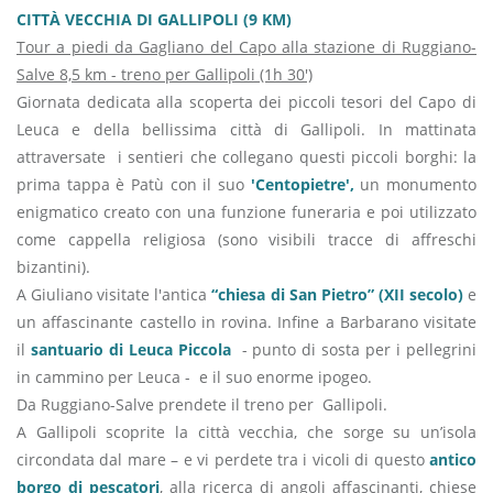
CITTÀ VECCHIA DI GALLIPOLI (9 KM)
Tour a piedi da Gagliano del Capo alla stazione di Ruggiano-
Salve 8,5 km - treno per Gallipoli (1h 30')
Giornata dedicata alla scoperta dei piccoli tesori del Capo di
Leuca e della bellissima città di Gallipoli. In mattinata
attraversate i sentieri che collegano questi piccoli borghi: la
prima tappa è Patù con il suo
'Centopietre',
un monumento
enigmatico creato con una funzione funeraria e poi utilizzato
come cappella religiosa (sono visibili tracce di affreschi
bizantini).
A Giuliano visitate l'antica
“chiesa di San Pietro” (XII secolo)
e
un affascinante castello in rovina. Infine a Barbarano visitate
il
santuario di Leuca Piccola
- punto di sosta per i pellegrini
in cammino per Leuca - e il suo enorme ipogeo.
Da Ruggiano-Salve prendete il treno per Gallipoli.
A Gallipoli scoprite la città vecchia, che sorge su un’isola
circondata dal mare – e vi perdete tra i vicoli di questo
antico
borgo di pescatori
, alla ricerca di angoli affascinanti, chiese