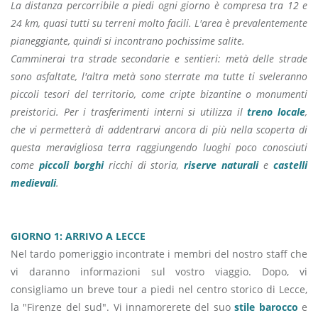
La distanza percorribile a piedi ogni giorno è compresa tra 12 e
24 km, quasi tutti su terreni molto facili. L'area è prevalentemente
pianeggiante, quindi si incontrano pochissime salite.
Camminerai tra strade secondarie e sentieri: metà delle strade
sono asfaltate, l'altra metà sono sterrate ma tutte ti sveleranno
piccoli tesori del territorio, come cripte bizantine o monumenti
preistorici. Per i trasferimenti interni si utilizza il
treno locale
,
che vi permetterà di addentrarvi ancora di più nella scoperta di
questa meravigliosa terra raggiungendo luoghi poco conosciuti
come
piccoli borghi
ricchi di storia,
riserve naturali
e
castelli
medievali
.
GIORNO 1: ARRIVO A LECCE
Nel tardo pomeriggio incontrate i membri del nostro staff che
vi daranno informazioni sul vostro viaggio. Dopo, vi
consigliamo un breve tour a piedi nel centro storico di Lecce,
la "Firenze del sud". Vi innamorerete del suo
stile barocco
e