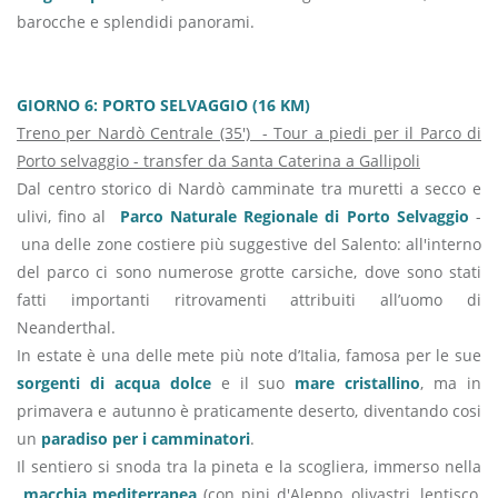
barocche e splendidi panorami.
GIORNO 6: PORTO SELVAGGIO (16 KM)
Treno per Nardò Centrale (35') - Tour a piedi per il Parco di
Porto selvaggio - transfer da Santa Caterina a Gallipoli
Dal centro storico di Nardò camminate tra muretti a secco e
ulivi, fino al
Parco Naturale Regionale di Porto Selvaggio
-
una delle zone costiere più suggestive del Salento: all'interno
del parco ci sono numerose grotte carsiche, dove sono stati
fatti importanti ritrovamenti attribuiti all’uomo di
Neanderthal.
In estate è una delle mete più note d’Italia, famosa per le sue
sorgenti di acqua dolce
e il suo
mare cristallino
, ma in
primavera e autunno è praticamente deserto, diventando cosi
un
paradiso per i camminatori
.
Il sentiero si snoda tra la pineta e la scogliera, immerso nella
macchia mediterranea
(con pini d'Aleppo, olivastri, lentisco,