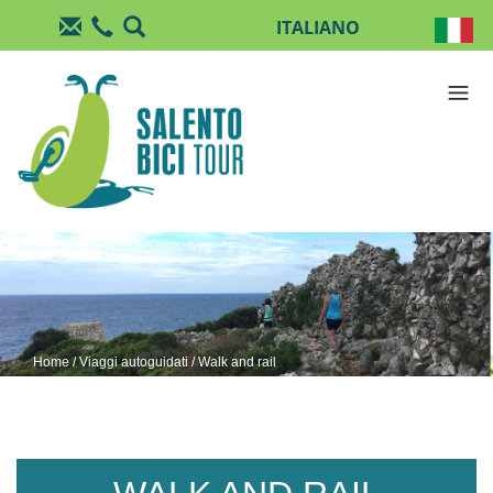
Salta al contenuto principale
Home
/
Viaggi autoguidati
/ Walk and rail