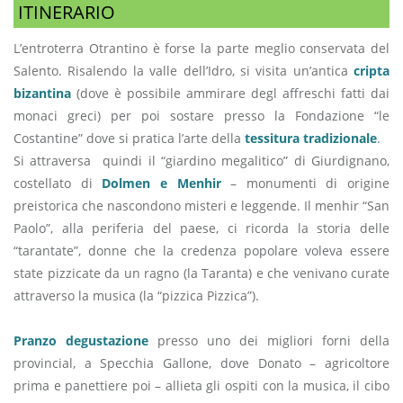
ITINERARIO
L’entroterra Otrantino è forse la parte meglio conservata del
Salento. Risalendo la valle dell’Idro, si visita un’antica
cripta
bizantina
(dove è possibile ammirare degl affreschi fatti dai
monaci greci) per poi sostare presso la Fondazione “le
Costantine” dove si pratica l’arte della
tessitura tradizionale
.
Si attraversa quindi il “giardino megalitico” di Giurdignano,
costellato di
Dolmen e Menhir
– monumenti di origine
preistorica che nascondono misteri e leggende. Il menhir “San
Paolo”, alla periferia del paese, ci ricorda la storia delle
“tarantate”, donne che la credenza popolare voleva essere
state pizzicate da un ragno (la Taranta) e che venivano curate
attraverso la musica (la “pizzica Pizzica”).
Pranzo degustazione
presso uno dei migliori forni della
provincial, a Specchia Gallone, dove Donato – agricoltore
prima e panettiere poi – allieta gli ospiti con la musica, il cibo