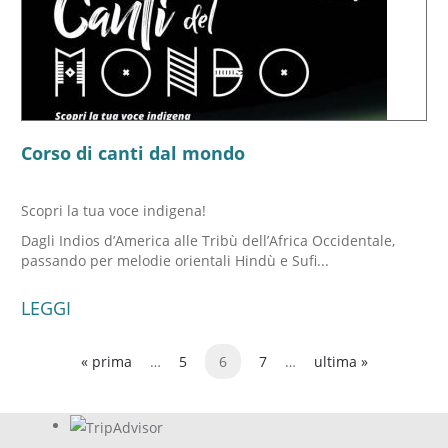
Corso di canti dal mondo
Scopri la tua voce indigena!
Dagli Indios d’America alle Tribù dell’Africa Occidentale,
passando per melodie orientali Hindù e Sufi...
LEGGI
« prima
…
5
6
7
…
ultima »
Pagine