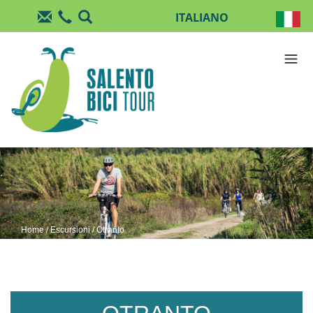
Salta al contenuto principale
Home
/
Escursioni
/ Otranto