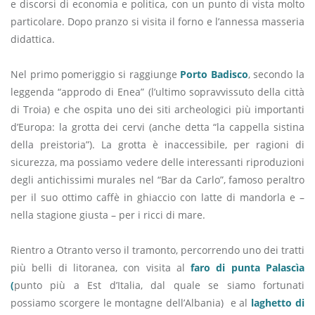
e discorsi di economia e politica, con un punto di vista molto
particolare. Dopo pranzo si visita il forno e l’annessa masseria
didattica.
Nel primo pomeriggio si raggiunge
Porto Badisco
, secondo la
leggenda “approdo di Enea” (l’ultimo sopravvissuto della città
di Troia) e che ospita uno dei siti archeologici più importanti
d’Europa: la grotta dei cervi (anche detta “la cappella sistina
della preistoria”). La grotta è inaccessibile, per ragioni di
sicurezza, ma possiamo vedere delle interessanti riproduzioni
degli antichissimi murales nel “Bar da Carlo”, famoso peraltro
per il suo ottimo caffè in ghiaccio con latte di mandorla e –
nella stagione giusta – per i ricci di mare.
Rientro a Otranto verso il tramonto, percorrendo uno dei tratti
più belli di litoranea, con visita al
faro di punta Palascìa
(
punto più a Est d’Italia, dal quale se siamo fortunati
possiamo scorgere le montagne dell’Albania) e al
laghetto di