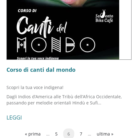
Corso di canti dal mondo
Scopri la tua voce indigena!
Dagli Indios d’America alle Tribù dell’Africa Occidentale,
passando per melodie orientali Hindù e Sufi...
LEGGI
« prima
…
5
6
7
…
ultima »