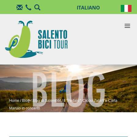
Salta al contenuto principale
Home
/
Blog
/
Blog di Salentobt
/ Il "Pedalò": Ciccio Zabini e Carla
Marulo in concerto