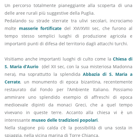
Un percorso totalmente pianeggiante alla scoperta di una
delle aree rurali più suggestive della Puglia.
Pedalando su strade sterrate tra ulivi secolari, incrociamo
molte
masserie fortificate
del XVI/XVIII sec, che furono al
tempo stesso semplici luoghi di produzione agricola e
importanti punti di difesa del territorio dagli attacchi turchi.
Visitiamo anche importanti luoghi di culto come la
Chiesa di
S. Maria d’Aurio
(del XII sec, con la sua misteriosa Madonna
nera), ma soprattutto la splendida
Abbazia di S. Maria a
Cerrate
, un monumento di epoca bizantina, recentemente
restaurato dal Fondo per l’Ambiente Italiano. Possiamo
ammirare uno splendido esempio di affreschi di epoca
medioevale dipinti da monaci Greci, che a quel tempo
vivevano in queste terre. Accanto alla chiesa vi è un
interessante
museo delle tradizioni popolari
.
Nella stagione più calda c’è la possibilità di una sosta in
spiaggia, nella vicina marina di Torre Chianca.