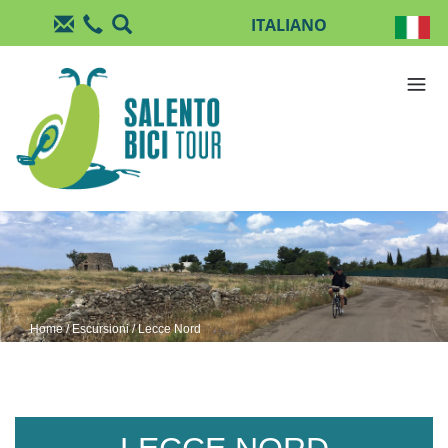
Salta al contenuto principale
Home
/
Escursioni
/ Lecce Nord