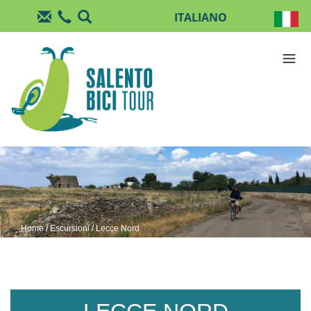
Salta al contenuto principale
Home
/
Escursioni
/ Lecce Nord