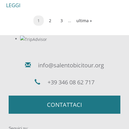
LEGGI
1
2
3
…
ultima »
Pagine
info@salentobicitour.org
+39 346 08 62 717
CONTATTACI
Seguici su: